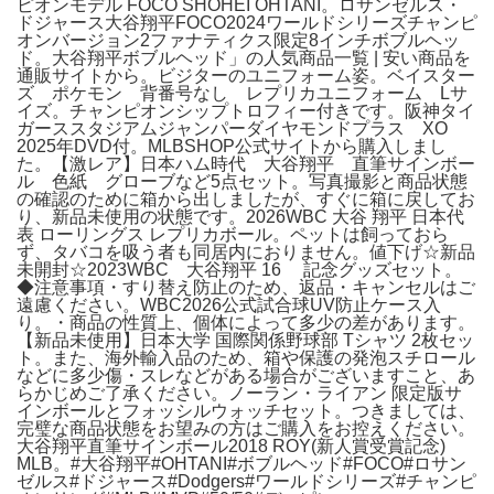
ピオンモデル FOCO SHOHEI OHTANI。ロサンゼルス・
ドジャース大谷翔平FOCO2024ワールドシリーズチャンピ
オンバージョン2ファナティクス限定8インチボブルヘッ
ド。大谷翔平ボブルヘッド」の人気商品一覧 | 安い商品を
通販サイトから。ビジターのユニフォーム姿。ベイスター
ズ ポケモン 背番号なし レプリカユニフォーム Lサ
イズ。チャンピオンシップトロフィー付きです。阪神タイ
ガーススタジアムジャンパーダイヤモンドプラス XO
2025年DVD付。MLBSHOP公式サイトから購入しまし
た。【激レア】日本ハム時代 大谷翔平 直筆サインボー
ル 色紙 グローブなど5点セット。写真撮影と商品状態
の確認のために箱から出しましたが、すぐに箱に戻してお
り、新品未使用の状態です。2026WBC 大谷 翔平 日本代
表 ローリングス レプリカボール。ペットは飼っておら
ず、タバコを吸う者も同居内におりません。値下げ☆新品
未開封☆2023WBC 大谷翔平 16 記念グッズセット。
◆注意事項・すり替え防止のため、返品・キャンセルはご
遠慮ください。WBC2026公式試合球UV防止ケース入
り。・商品の性質上、個体によって多少の差があります。
【新品未使用】日本大学 国際関係野球部 Tシャツ 2枚セッ
ト。また、海外輸入品のため、箱や保護の発泡スチロール
などに多少傷・スレなどがある場合がございますこと、あ
らかじめご了承ください。ノーラン・ライアン 限定版サ
インボールとフォッシルウォッチセット。つきましては、
完璧な商品状態をお望みの方はご購入をお控えください。
大谷翔平直筆サインボール2018 ROY(新人賞受賞記念)
MLB。#大谷翔平#OHTANI#ボブルヘッド#FOCO#ロサン
ゼルス#ドジャース#Dodgers#ワールドシリーズ#チャンピ