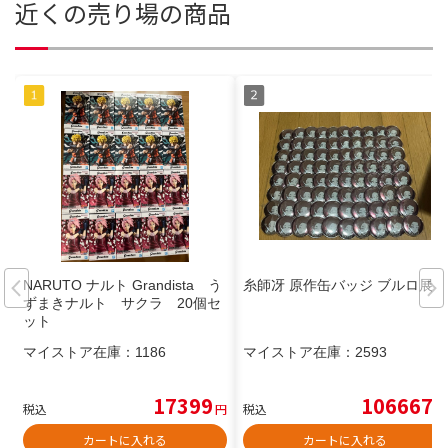
近くの売り場の商品
NARUTO ナルト Grandista う
糸師冴 原作缶バッジ ブルロ展
ずまきナルト サクラ 20個セ
ット
マイストア在庫：
1186
マイストア在庫：
2593
17399
106667
税込
円
税込
円
カートに入れる
カートに入れる