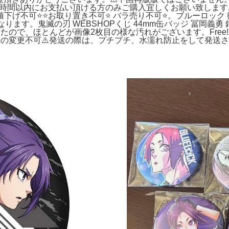
24時間以内にお支払い頂ける方のみご購入宜しくお願い致します⚠
お値下げ不可⭐️⭐️お取り置き不可⭐️ バラ売り不可⭐️。ブルーロッ
ます。鬼滅の刃 WEBSHOPくじ 44mm缶バッジ 冨岡義勇 
たので、ほとんどが画像2枚目の様な汚れがございます。Free! C
送方法の変更不可⚠️発送の際は、プチプチ、水濡れ防止をして発送