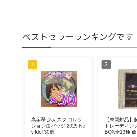
ベストセラーランキングです
高峯翠 あんスタ コレク
【未開封品】
ション缶バッジ 2025 No
トレーディン
v Idol 30個
BOX全13種 