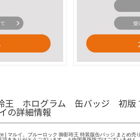
いて
受
る
玲王 ホログラム 缶バッジ 初版 
| マルイの詳細情報
leize | マルイ。ブルーロック 御影玲王 特装版缶バッジ まと
。ご覧頂きありがとうございます。⚠️中国再版版ではございません