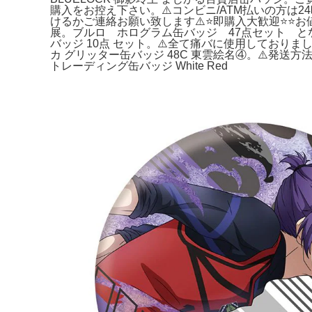
購入をお控え下さい。⚠️コンビニ/ATM払いの方は
けるかご連絡お願い致します⚠️⭐️即購入大歓迎⭐️⭐️
展。ブルロ ホログラム缶バッジ 47点セット となり
バッジ 10点 セット。⚠️全て痛バに使用しておりまし
カ グリッター缶バッジ 48C 東雲絵名④。⚠️発
トレーディング缶バッジ White Red