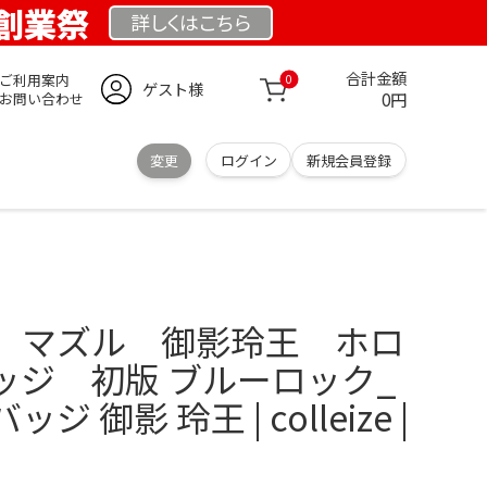
E 創業祭
詳しくは
こちら
合計金額
ご利用案内
0
ゲスト様
0円
お問い合わせ
変更
ログイン
新規会員登録
 マズル 御影玲王 ホロ
ッジ 初版 ブルーロック_
 御影 玲王 | colleize |