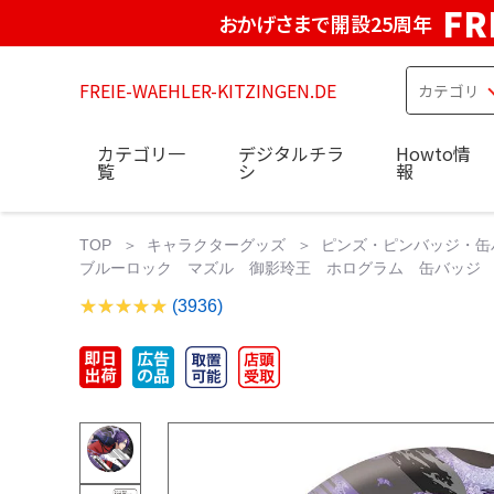
FR
おかげさまで開設25周年
FREIE-WAEHLER-KITZINGEN.DE
カテゴリ一
デジタルチラ
Howto情
覧
シ
報
TOP
キャラクターグッズ
ピンズ・ピンバッジ・缶
ブルーロック マズル 御影玲王 ホログラム 缶バッジ 初版 ブル
(3936)