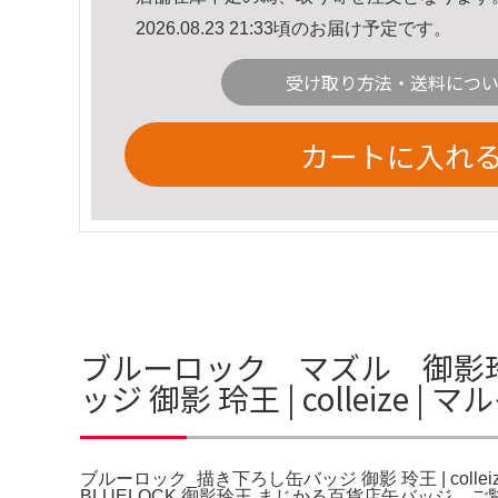
2026.08.23 21:33頃のお届け予定です。
受け取り方法・送料につ
カートに入れ
ブルーロック マズル 御影
ッジ 御影 玲王 | colleize 
ブルーロック_描き下ろし缶バッジ 御影 玲王 | col
BLUELOCK 御影玲王 まじかる百貨店缶バッジ