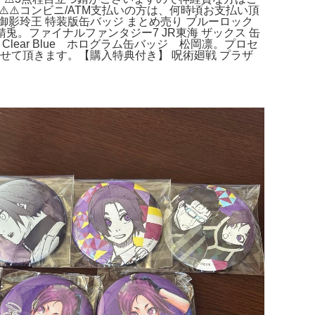
️⚠️コンビニ/ATM支払いの方は、何時頃お支払い頂
ク 御影玲王 特装版缶バッジ まとめ売り ブルーロック
錆兎。ファイナルファンタジー7 JR東海 ザックス 缶
lear Blue ホログラム缶バッジ 松岡凛。プロセ
させて頂きます。【購入特典付き】 呪術廻戦 プラザ