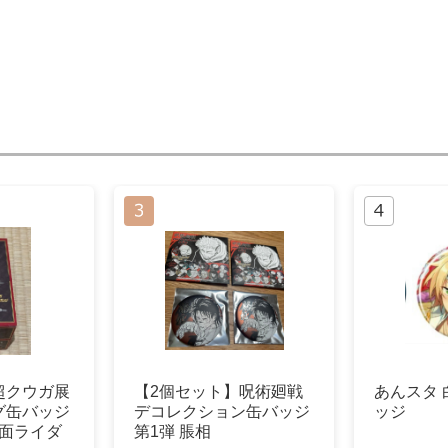
超クウガ展
【2個セット】呪術廻戦
あんスタ 
グ缶バッジ
デコレクション缶バッジ
ッジ
仮面ライダ
第1弾 脹相