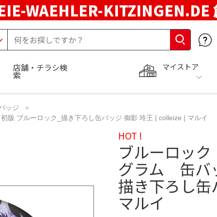
EIE-WAEHLER-KITZINGEN.D
マイストア
店舗・チラシ検
索
バッジ
ーロック_描き下ろし缶バッジ 御影 玲王 | colleize | マルイ
HOT !
ブルーロック
グラム 缶バ
描き下ろし缶バッジ
マルイ