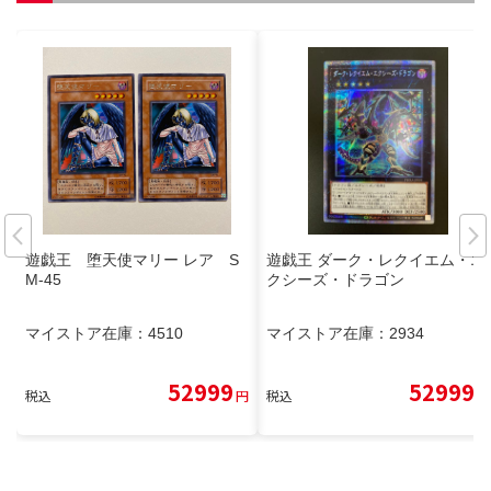
遊戯王 堕天使マリー レア S
遊戯王 ダーク・レクイエム・エ
M-45
クシーズ・ドラゴン
マイストア在庫：
4510
マイストア在庫：
2934
52999
52999
税込
円
税込
円