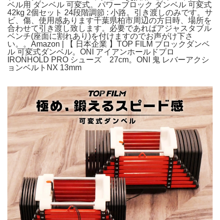
ベル用 ダンベル 可変式。パワーブロック ダンベル 可変式
42kg 2個セット 24段階調節 : 小路。引き渡しのみです。サ
ビ、傷、使用感あります千葉県柏市周辺の方日時、場所を
合わせて引き渡し致します。必要であればアジャスタブル
ベンチ(座面に割れあり)を付けますのでお声がけ下さ
い。。Amazon | 【 日本企業 】TOP FILM ブロックダンベ
ル 可変式ダンベル。ONI アイアンホールドプロ
IRONHOLD PRO シューズ 27cm。ONI 鬼 レバーアクシ
ョンベルトNX 13mm