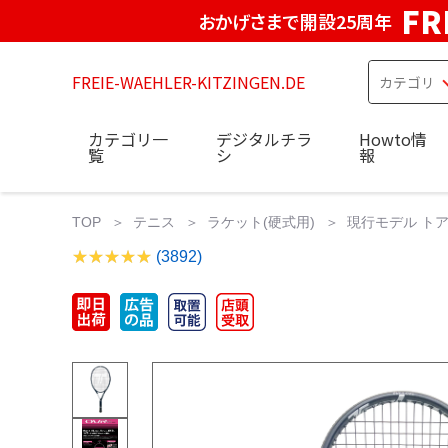
FR
おかげさまで開設25周年
FREIE-WAEHLER-KITZINGEN.DE
カテゴリ一
デジタルチラ
Howto情
覧
シ
報
TOP
テニス
ラケット(硬式用)
現行モデル トアルソ
(3892)