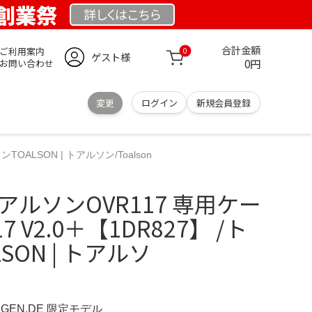
E 創業祭
詳しくは
こちら
合計金額
ご利用案内
0
ゲスト様
0円
お問い合わせ
変更
ログイン
新規会員登録
OALSON | トアルソン/Toalson
アルソンOVR117 専用ケー
7 V2.0＋【1DR827】 /ト
SON | トアルソ
INGEN.DE 限定モデル