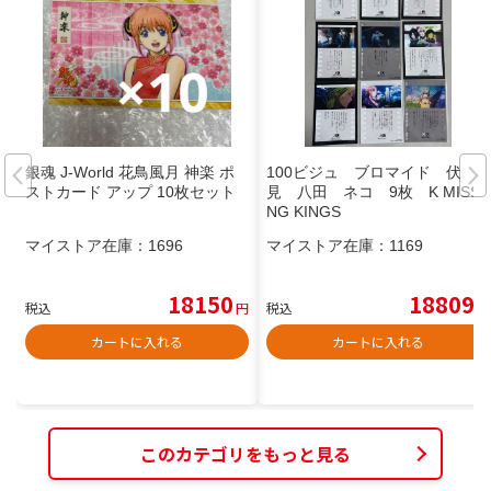
銀魂 J-World 花鳥風月 神楽 ポ
100ビジュ ブロマイド 伏
ストカード アップ 10枚セット
見 八田 ネコ 9枚 K MISSI
NG KINGS
マイストア在庫：
1696
マイストア在庫：
1169
18150
18809
税込
円
税込
円
カートに入れる
カートに入れる
このカテゴリをもっと見る