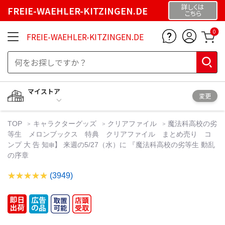
詳しくは
FREIE-WAEHLER-KITZINGEN.DE
こちら
0
FREIE-WAEHLER-KITZINGEN.DE
マイストア
変更
TOP
キャラクターグッズ
クリアファイル
魔法科高校の劣
等生 メロンブックス 特典 クリアファイル まとめ売り コ
ンプ 大 告 知❄️】 来週の5/27（水）に 『魔法科高校の劣等生 動乱
の序章
(3949)