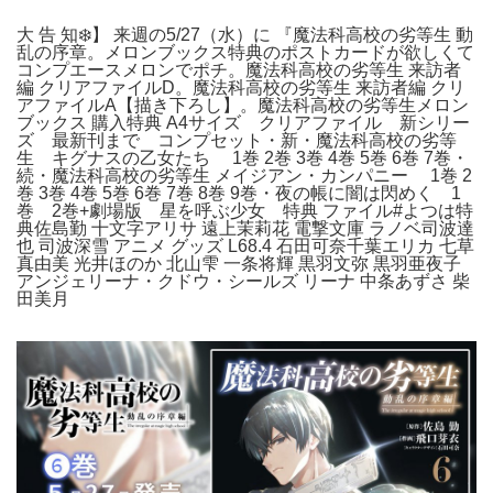
大 告 知❄️】 来週の5/27（水）に 『魔法科高校の劣等生 動
乱の序章。メロンブックス特典のポストカードが欲しくて
コンプエースメロンでポチ。魔法科高校の劣等生 来訪者
編 クリアファイルD。魔法科高校の劣等生 来訪者編 クリ
アファイルA【描き下ろし】。魔法科高校の劣等生メロン
ブックス 購入特典 A4サイズ クリアファイル 新シリー
ズ 最新刊まで コンプセット・新・魔法科高校の劣等
生 キグナスの乙女たち 1巻 2巻 3巻 4巻 5巻 6巻 7巻・
続・魔法科高校の劣等生 メイジアン・カンパニー 1巻 2
巻 3巻 4巻 5巻 6巻 7巻 8巻 9巻・夜の帳に闇は閃めく 1
巻 2巻+劇場版 星を呼ぶ少女 特典 ファイル#よつは特
典佐島勤 十文字アリサ 遠上茉莉花 電撃文庫 ラノベ司波達
也 司波深雪 アニメ グッズ L68.4 石田可奈千葉エリカ 七草
真由美 光井ほのか 北山雫 一条将輝 黒羽文弥 黒羽亜夜子
アンジェリーナ・クドウ・シールズ リーナ 中条あずさ 柴
田美月