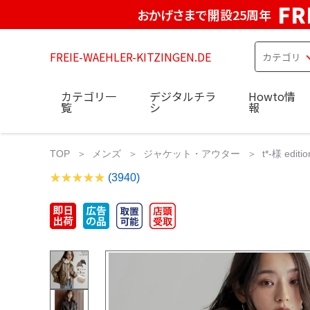
FR
おかげさまで開設25周年
FREIE-WAEHLER-KITZINGEN.DE
カテゴリ一
デジタルチラ
Howto情
覧
シ
報
TOP
メンズ
ジャケット・アウター
t*-様 e
(3940)