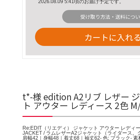
2026.08.09 5:41頃のお届け予定です。
受け取り方法・送料につ
カートに入れ
t*-様 edition A2リブ 
ト アウター レディース 2色 
Re:EDIT（リエディ） ジャケット アウター レディース 2色 M/L レ
JACKET / ラムレザーA2ジャケット（ライダース。クラ
肩幅42｜身幅48｜着丈68｜袖丈62- 色: ブラック- 素