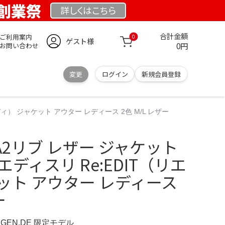
E 創業祭
詳しくは
こちら
合計金額
ご利用案内
0
ゲスト様
0円
お問い合わせ
変更
ログイン
新規会員登録
リエディ） ジャケット アウター レディース 2色 M/L レザー
ion A2リブ レザー ジャケット
ディスリ Re:EDIT（リエ
ット アウター レディース
ー
INGEN.DE 限定モデル