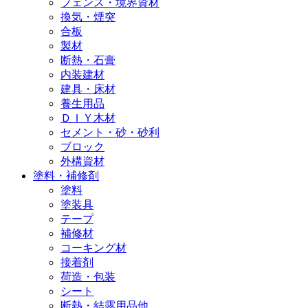
フェンス・境界資材
換気・煙突
合板
製材
断熱・石膏
内装建材
建具・床材
養生用品
ＤＩＹ木材
セメント・砂・砂利
ブロック
外構資材
塗料・補修剤
塗料
塗装具
テープ
補修材
コーキング材
接着剤
荷造・包装
シート
断熱・結露用品他