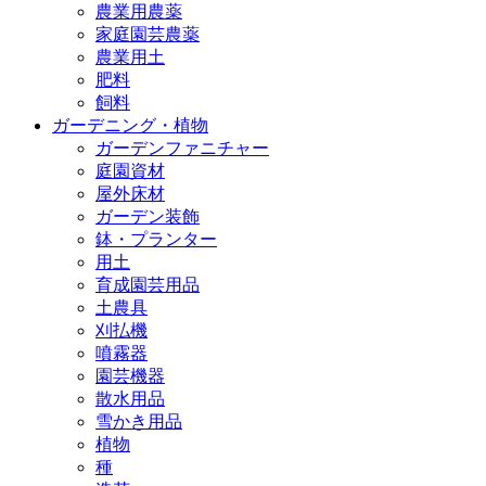
農業用農薬
家庭園芸農薬
農業用土
肥料
飼料
ガーデニング・植物
ガーデンファニチャー
庭園資材
屋外床材
ガーデン装飾
鉢・プランター
用土
育成園芸用品
土農具
刈払機
噴霧器
園芸機器
散水用品
雪かき用品
植物
種