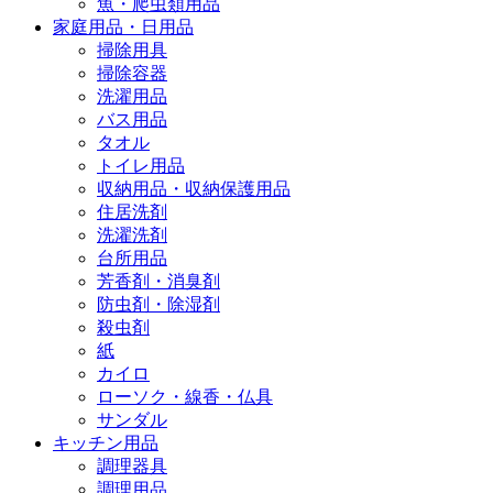
魚・爬虫類用品
家庭用品・日用品
掃除用具
掃除容器
洗濯用品
バス用品
タオル
トイレ用品
収納用品・収納保護用品
住居洗剤
洗濯洗剤
台所用品
芳香剤・消臭剤
防虫剤・除湿剤
殺虫剤
紙
カイロ
ローソク・線香・仏具
サンダル
キッチン用品
調理器具
調理用品