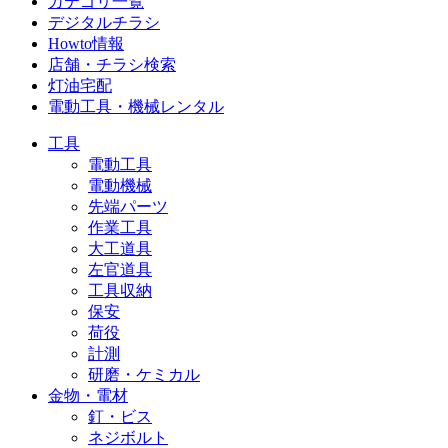
カテゴリ一覧
デジタルチラシ
Howto情報
店舗・チラシ検索
灯油宅配
電動工具・機械レンタル
工具
電動工具
電動機械
先端パーツ
作業工具
大工道具
左官道具
工具収納
保安
荷役
計測
研磨・ケミカル
金物・電材
釘・ビス
ネジボルト