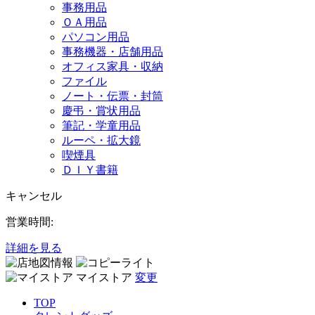
事務用品
ＯＡ用品
パソコン用品
事務機器・店舗用品
オフィス家具・収納
ファイル
ノート・伝票・封筒
慶弔・賞状用品
筆記・学童用品
ルーペ・拡大鏡
喫煙具
ＤＩＹ書籍
キャンセル
営業時間:
詳細を見る
マイストア
変更
TOP