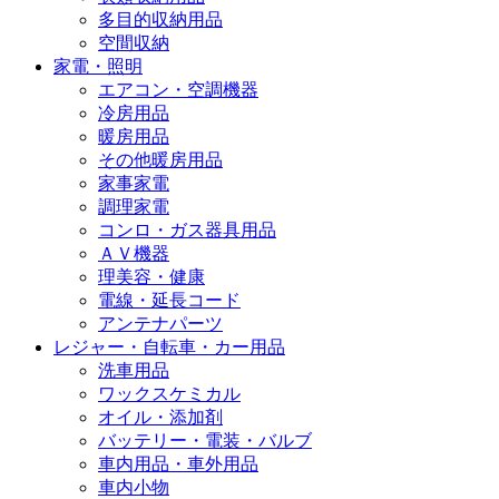
多目的収納用品
空間収納
家電・照明
エアコン・空調機器
冷房用品
暖房用品
その他暖房用品
家事家電
調理家電
コンロ・ガス器具用品
ＡＶ機器
理美容・健康
電線・延長コード
アンテナパーツ
レジャー・自転車・カー用品
洗車用品
ワックスケミカル
オイル・添加剤
バッテリー・電装・バルブ
車内用品・車外用品
車内小物