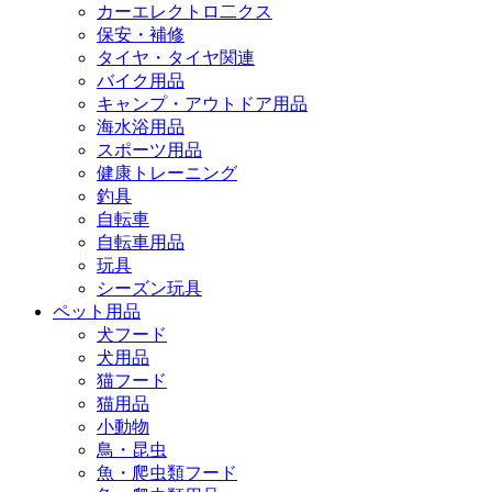
カーエレクトロ二クス
保安・補修
タイヤ・タイヤ関連
バイク用品
キャンプ・アウトドア用品
海水浴用品
スポーツ用品
健康トレーニング
釣具
自転車
自転車用品
玩具
シーズン玩具
ペット用品
犬フード
犬用品
猫フード
猫用品
小動物
鳥・昆虫
魚・爬虫類フード