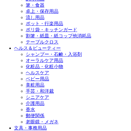
箸・食器
卓上・保存用品
流し用品
ポット・行楽用品
ポリ袋・キッチンガード
割箸・紙皿・紙コップ他消耗品
テーブルクロス
ヘルス＆ビューティー
シャンプー・石鹸・入浴剤
オーラルケア用品
化粧品・化粧小物
ヘルスケア
ベビー用品
美粧用品
手芸・和洋裁
シニアケア
介護用品
香水
郵便関係
老眼鏡・メガネ
文具・事務用品