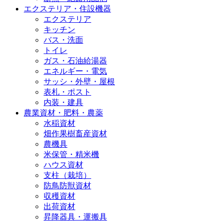
エクステリア・住設機器
エクステリア
キッチン
バス・洗面
トイレ
ガス・石油給湯器
エネルギー・電気
サッシ・外壁・屋根
表札・ポスト
内装・建具
農業資材・肥料・農薬
水稲資材
畑作果樹畜産資材
農機具
米保管・精米機
ハウス資材
支柱（栽培）
防鳥防獣資材
収穫資材
出荷資材
昇降器具・運搬具