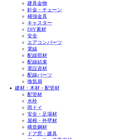
建具金物
針金・チェーン
補強金具
キャスター
DIY素材
安全
エアコンパーツ
電線
配線部材
配線結束
電設資材
配線パーツ
換気扇
建材・木材・配管材
配管材
水栓
雨ドイ
安全・足場材
屋根・外壁材
構造鋼材
ドア窓・建具