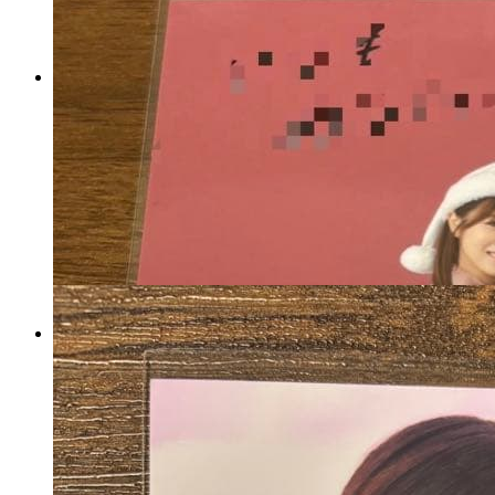
【値下げ】TWICE MINA ミナ
缶バッジ 缶バッチセット まと
め売り 痛バ
マイストア在庫：
2026
税込
14500
円
カートに入れる
skzoo ミニフィギュア mini
figure ポガリ ウルフチャン
等 7点
マイストア在庫：
3131
税込
14178
円