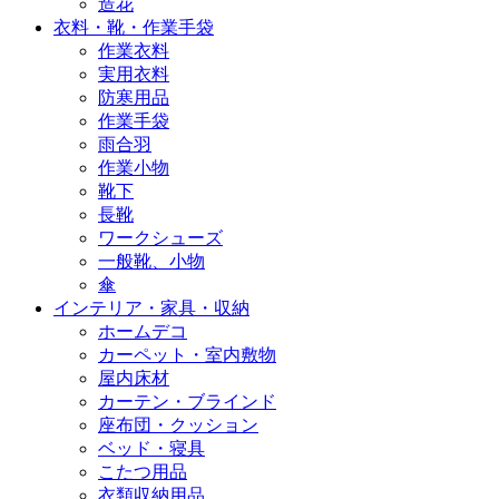
造花
衣料・靴・作業手袋
作業衣料
実用衣料
防寒用品
作業手袋
雨合羽
作業小物
靴下
長靴
ワークシューズ
一般靴、小物
傘
インテリア・家具・収納
ホームデコ
カーペット・室内敷物
屋内床材
カーテン・ブラインド
座布団・クッション
ベッド・寝具
こたつ用品
衣類収納用品