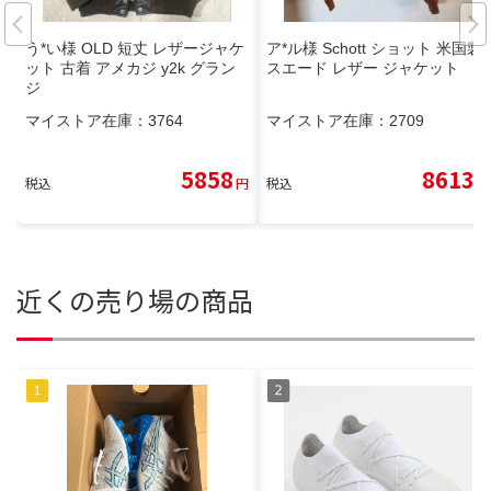
う*い様 OLD 短丈 レザージャケ
ア*ル様 Schott ショット 米国製
ット 古着 アメカジ y2k グラン
スエード レザー ジャケット
ジ
マイストア在庫：
3764
マイストア在庫：
2709
5858
8613
税込
円
税込
円
近くの売り場の商品