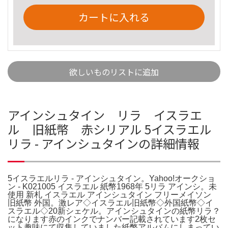
カートに入れる
欲しいものリストに追加
アインシュタイン リラ イスラエ
ル 旧紙幣 赤シリアル 5イスラエル
リラ - アインシュタインの詳細情報
5イスラエルリラ - アインシュタイン。Yahoo!オークショ
ン - K021005 イスラエル 紙幣1968年 5リラ アインシ。未
使用 新札 イスラエル アインシュタイン フリーメイソン
旧紙幣 外国。激レア◇イスラエル旧紙幣◇外国紙幣◇イ
スラエル◇20新シェケル。アインシュタインの紙幣リラ？
になります赤のインクでナンバー記載されています2枚セ
ット趣味にて収集していました紙幣アルバムにしまってい