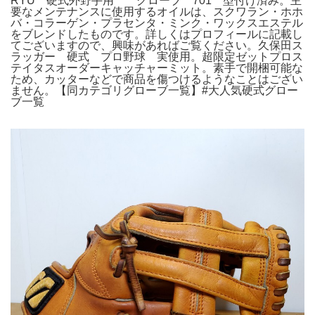
RYU 硬式外野手用 グローブ 701 型付け済み。主
要なメンテナンスに使用するオイルは、スクワラン・ホホ
バ・コラーゲン・プラセンタ・ミンク・ワックスエステル
をブレンドしたものです。詳しくはプロフィールに記載し
てございますので、興味があればご覧ください。久保田ス
ラッガー 硬式 プロ野球 実使用。超限定ゼットプロス
テイタスオーダーキャッチャーミット。素手で開梱可能な
ため、カッターなどで商品を傷つけるようなことはござい
ません。【同カテゴリグローブ一覧】#大人気硬式グロー
ブ一覧