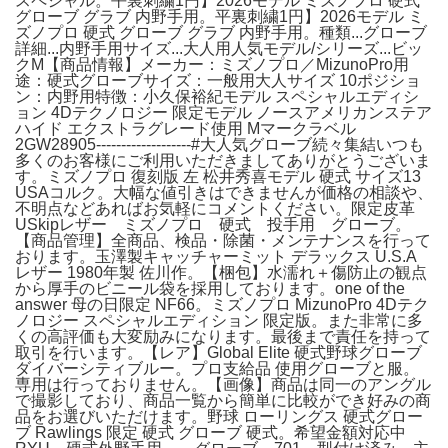
スペシャル。平裏刺繍1円】2026モデル ミズノプロ 硬式
グローブ グラブ 内野手用。平裏刺繍1円】2026モデル ミ
ズノプロ 硬式 グローブ グラブ 内野手用。種類...グローブ
詳細...内野手用サイズ...大人用人気モデル/シリーズ...ビッ
クM【商品情報】メーカー：ミズノプロ／MizunoPro用
途：硬式グローブサイズ：一般用大人サイズ 10ポジショ
ン：内野用特徴：小久保裕紀モデル スペシャルエディシ
ョン 4Dテクノロジー 限定モデル ノースアメリカンステア
ハイド エクストラグレード使用 Mマークラベル
2GW28905-------------------#大人気グローブ続々集結いつも
多くのお客様にご利用いただきましてありがとうございま
す。ミズノプロ 復刻版 左 松井秀喜モデル 硬式 サイズ13
USAコルク。大幅な値引きはできませんが価格の相談や、
不明点などあればお気軽にコメントください。限定皮革
USkipレザー ミズノプロ 硬式 投手用 グローブ。
【商品管理】全商品、検品・除菌・メンテナンスを行って
おります。玉澤製キャッチャーミット デラックス U.S.A
レザー 1980年製 佐川作。【梱包】水濡れ＋傷防止の観点
から厚手のビニール袋を採用しております。one of the
answer 母の日限定 NF66。ミズノプロ MizunoPro 4Dテク
ノロジー スペシャルエディション 限定版。また非常に多
くの高評価も大変励みになります。最後まで責任を持って
取引を行います。【レア】Global Elite 硬式野球グローブ
ダイバーシティブルー。プロ支給品 使用グローブと服。
専用は行っておりません。【画像】商品は同一のアングル
で撮影しており、商品一覧から簡単に比較ができ好みの商
品をお選びいただけます。野球 ローリングス 硬式グロー
ブ Rawlings 限定 硬式 グローブ 硬式。希望金額対応中