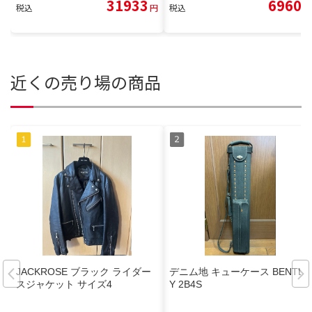
31933
6960
税込
円
税込
円
近くの売り場の商品
JACKROSE ブラック ライダー
デニム地 キューケース BENTLE
スジャケット サイズ4
Y 2B4S