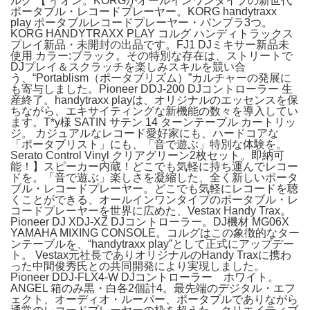
ルグ 【 イオン。KORGがオールインワンタイプの新世代
ポータブル・レコードプレーヤー。KORG handytraxx
play ポータブルレコードプレーヤー・パンプラ3つ。
KORG HANDYTRAXX PLAY コルグ ハンディトラックス
プレイ新品・未開封の出品です。FJ1 DJミキサー新品未
使用 カラー:ブラック。その特別な存在は、ストリートで
DJプレイ＆スクラッチを楽しみスキルを競い合
う、“Portablism（ポータブリズム）”カルチャーの発展に
も寄与しました。Pioneer DDJ-200 DJコントローラー 生
産終了。handytraxx playは、オリジナルのエッセンスを保
ちながら、エキサイティングな新機能の数々を導入してい
ます。T*y様 SATIN サテン 14 ターンテーブル カートリッ
ジ。 カジュアルなレコード愛好家にも、ハードコアな
「ポータブリスト」にも、「音で遊ぶ」特別な体験を。
Serato Control Vinyl クリアグリーン2枚セット。即納可
能！】スピーカー内蔵！どこでも気軽に持ち運んでレコー
ドを。「音で遊ぶ」楽しさを凝縮した、全く新しいポータ
ブル・レコードプレーヤー。どこでも気軽にレコードを聴
くことができる、オールインワンタイプのポータブル・レ
コードプレーヤーを世界に広めた、Vestax Handy Trax。
Pioneer DJ XDJ-XZ DJコントローラー。DJ機材 MG06X
YAMAHA MIXING CONSOLE。コルグはこの象徴的なター
ンテーブルを、“handytraxx play”として正式にアップデー
ト。 Vestax元社長でありオリジナルのHandy Traxに携わ
った中間俊秀氏との共同開発により実現しました。
Pioneer DDJ-FLX4-W DJコントローラー ホワイト。
ANGEL 箱のみ黒・白各2個計4。最先端のデジタル・エフ
ェクト、オーディオ・ルーパー、ポータブルでありながら