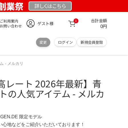
E 創業祭
詳しくは
こちら
合計金額
ご利用案内
0
ゲスト様
0円
お問い合わせ
変更
ログイン
新規会員登録
 - メルカリ
レート 2026年最新】青
トの人気アイテム - メルカ
INGEN.DE 限定モデル
の使い心地などをご紹介いただいております！