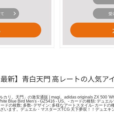
いて
受
る
年最新】青白天門 高レートの人気アイ
門」の激安通販 | magi。adidas originals ZX 500 '
ite Blue Bird Men's - GZ5416 - US。- カードの種類
ードの枚数: 多数- デザイン: 多様なアートスタイル- カードの種
います。デュエル・マスターズTCG 天下夢双！！デュエキングD