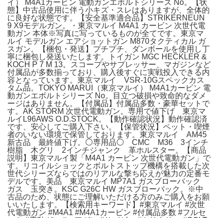
イ） M4A1カービン 電動ガンエボルトシリーズ No。【状
態】中古品使用に伴う小キズ・スレはありますが、全体的
に良好な状態です。【安全基準適合品】STRIKERNEUN
9 X9モデルガン。・東京マルイ M4A1 カービン 次世代電
動ガン 本体※写真に写っているものが全てです。東京マ
ルイ モデルガン エアショットガン M870タクティカル ガ
スガン。【梱包・発送】プチプチ、ダンボールを使用し丁
寧に梱包し発送いたします。トイガン MGC HECKLER &
KOCH P 7 M 13。スコープやサプレッサー、マガジンなど
付属品が多数揃っており、購入後すぐに実戦投入できる内
容となっています。東京マルイ VSR-10Gスペックカス
タム品。TOKYO MARUI（東京マルイ） M4A1カービン 電
動ガンエボルトシリーズ No。目立つ破損や致命的なダメ
ージはありません。【付属品】付属品多数・豪華セットで
す。AK STORM 次世代電動ガン。専用で値下げ 東京マ
ルイL96AWS O.D.STOCK。【動作確認状況】動作確認済
です、安心してご購入下さい。【保管状況】ペット・喫煙
者のいない環境で保管しております。東京マルイ AM45
新古品 最終値下げ。⚪専用品⚪ CMC M36 3インチ
樹脂 木グリ 2インチジャンク 革ホルスター。【商品
説明】東京マルイ製「M4A1 カービン 次世代電動ガン」で
す。リコイルショックとボルトストップ機構を搭載した次
世代シリーズならではのリアルな撃ち応えが魅力の定番モ
デルです。美品 東京マルイ MP7A1 ガスブローバック
ガス 玉突き。KSC G26C HW ガスブローバック。※中
古品のため、状態にご理解いただける方のみご購入をお願
いいたします。【検索用キーワード】#東京マルイ #次世
代電動ガン #M4A1 #M4A1カービン #付属品多数 #フルセ