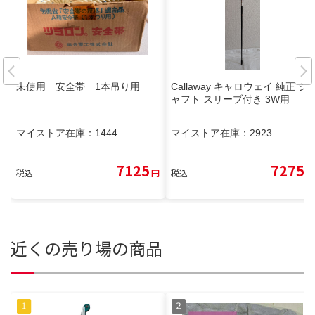
未使用 安全帯 1本吊り用
Callaway キャロウェイ 純正 シ
ャフト スリーブ付き 3W用
マイストア在庫：
1444
マイストア在庫：
2923
7125
7275
税込
円
税込
円
近くの売り場の商品