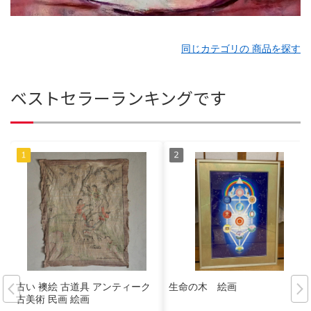
同じカテゴリの 商品を探す
ベストセラーランキングです
古い 襖絵 古道具 アンティーク
生命の木 絵画
古美術 民画 絵画