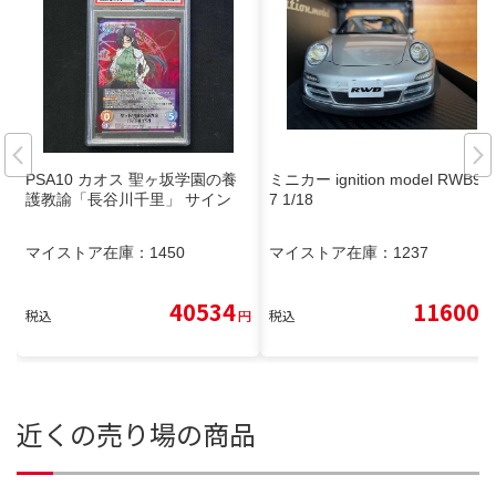
PSA10 カオス 聖ヶ坂学園の養
ミニカー ignition model RWB99
護教諭「長谷川千里」 サイン
7 1/18
マイストア在庫：
1450
マイストア在庫：
1237
40534
11600
税込
円
税込
円
近くの売り場の商品