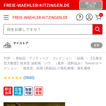
詳しくは
FREIE-WAEHLER-KITZINGEN.DE
こちら
0
FREIE-WAEHLER-KITZINGEN.DE
マイストア
変更
TOP
美術品・アンティーク・コレクション
絵画
【元東京
芸大教授】彼末宏 油彩画「バラ」（真作・送料込み） Yahoo!オー
クション - 「彼末宏」絵画 (美術品) の落札相場・落札価格
(3940)