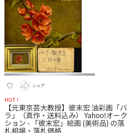
シェア
HOT !
【元東京芸大教授】彼末宏 油彩画「バ
ラ」（真作・送料込み） Yahoo!オーク
ション - 「彼末宏」絵画 (美術品) の落
札相場・落札価格