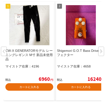
CW-X GENERATORモデル レー
Shigemori G.O.T Bass Drive エ
ニングレギンス M寸 新品未使用
フェクター
品
マイストア在庫：
4196
マイストア在庫：
4658
6960
16240
税込
円
税込
円
カートに入れる
カートに入れる