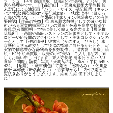
ラージュ・F4号 絵画買取・販売の小竹美術。☆只今、実
家を整理中です。【作品詳細】・元東京藝術大学教授 彼
末宏氏による油彩画「バラ」・サイズ: [要記載]号（キャン
バス寸法: [要記載]cm×[要記載]cm）・状態: 良好（目立っ
た傷や汚れなし）・付属品: [作家サイン/保証書などの有無
要確認]【作品の特徴】◎ 東京藝大教授としての確かな技
術が光る写実的描写◎ バラの質感と色彩を高度な技法で
表現◎ 夜間照明下で特に美しく映える光の演出【展示推
奨場所】・画廊や高級レストランの装飾画として・ホテル
ロビーや応接間のアクセントとして・美術コレクションの
一点として【作家情報】彼末宏（かのすえ ひろし）:東
京藝術大学元教授として後進の指導に当たるかたわら、写
実的で情感豊かな静物画を多数制作。。瀬古愛「薔薇」油
絵・F4号 絵画買取・販売の小竹美術。ご入り用な方、宜
しくお願い申し上げます。東大寺長老 清水公照 絵ハガキ
直筆 「閻魔」額装。写真「天狗岳の朝」Size：半切 545 ×
424。【配送】・厳重梱包にて発送（送料込み）・佐川急
便/日本郵便（匿名配送可）・青森県から1～2日で発送ご
覧頂きありがとうございます。絵画 油絵 値下げしまし
た！