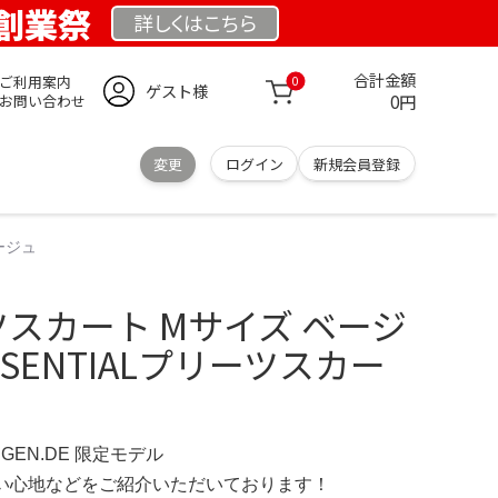
E 創業祭
詳しくは
こちら
合計金額
ご利用案内
0
ゲスト様
0円
お問い合わせ
変更
ログイン
新規会員登録
ージュ
ーツスカート Mサイズ ベージ
ESSENTIALプリーツスカー
INGEN.DE 限定モデル
の使い心地などをご紹介いただいております！