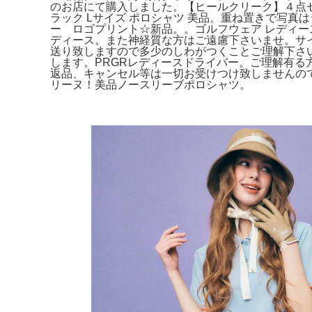
のお店にて購入しました。【ヒールクリーク】４点セ
ラック Lサイズ ポロシャツ 美品。重ね置きで写
ー ロゴプリント☆新品。。ゴルフウェア レディー
ディース。また神経質な方はご遠慮下さいませ。サ
送り致しますので多少のしわがつくことご理解下さい
します。PRGRレディースドライバー。ご理解有る
返品、キャンセル等は一切お受けつけ致しませんので
リーヌ！美品ノースリーブポロシャツ。