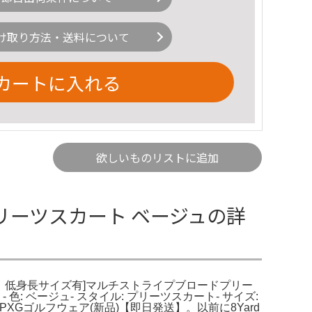
け取り方法・送料について
カートに入れる
欲しいものリストに追加
ALプリーツスカート ベージュの詳
ier。低身長サイズ有]マルチストライプブロードプリー
: ベージュ- スタイル: プリーツスカート- サイズ:
。PXGゴルフウェア(新品)【即日発送】。以前に8Yard