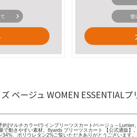
いて
受
る
ズ ベージュ WOMEN ESSENTI
ュ。予約]マルチカラーIラインプリーツスカート/ベージュ – Lum
きやすい素材。8yards プリーツスカート 【公式通販】。- 色
%、コットン34%、ポリウレタン2%ご覧いただきありがとうございます