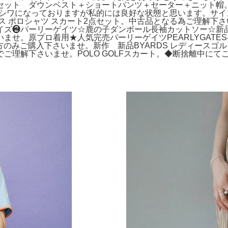
ット ダウンベスト＋ショートパンツ＋セーター＋ニット帽。未
真はシワになっておりますが私的には良好な状態と思います。サ
ス ポロシャツ スカート2点セット。中古品となる為ご理解下
イズ❷パーリーゲイツ☆鹿の子ダンボール長袖カットソー☆新
ませ。原プロ着用★人気完売パーリーゲイツPEARLYGATE
方のみご購入下さいませ。新作 新品BYARDS レディースゴ
ご理解下さいませ。POLO GOLFスカート。◆断捨離中に