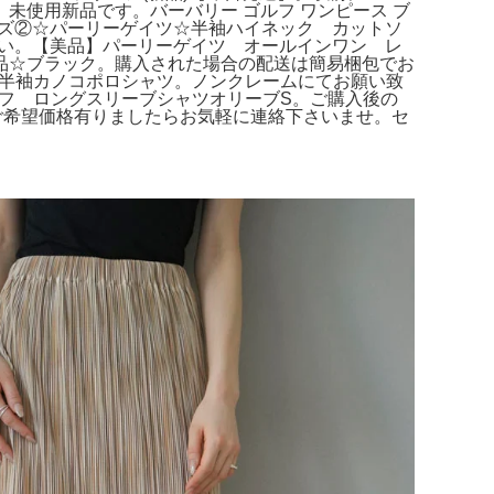
使用新品です。バーバリー ゴルフ ワンピース ブ
イズ②☆パーリーゲイツ☆半袖ハイネック カットソ
さい。【美品】パーリーゲイツ オールインワン レ
品☆ブラック。購入された場合の配送は簡易梱包でお
S半袖カノコポロシャツ。ノンクレームにてお願い致
ルフ ロングスリーブシャツオリーブS。ご購入後の
てご希望価格有りましたらお気軽に連絡下さいませ。セ