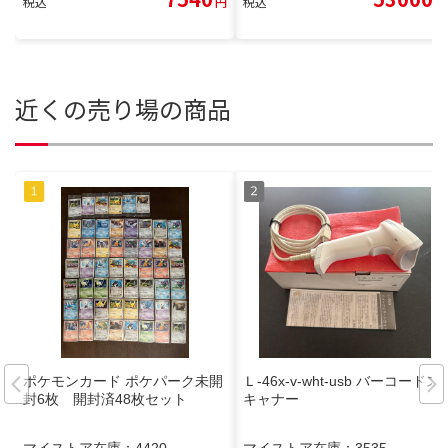
税込
円
税込
円
近くの売り場の商品
ポケモンカード ポケパーク未開
Ｌ-46x-v-wht-usb バーコードス
封6枚 開封済48枚セット
キャナー
マイストア在庫：
4420
マイストア在庫：
3535