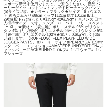
㈱サンエーインターナショナル ㈱ＴＳＩグルーヴアンド
スポーツ新品未使用ですので、ご安心ください。新品 パ
ーリーゲイツ コットンストレッチドビーチェックパンツ
(5)サイズL/紫。★カラー：ブラック★サイズ：6（ウエス
ト(後ろゴム入り)88cm ヒップ112cm 総丈101cm 股上
29cm 股下77cm わたり幅35cm 裾幅19cm）※メンズ 日本
人標準サイズLLです。メンズ バーバリーフリースベスト
L〜XL。★素材：（表生地）ポリエステル 96% ポリウレ
タン 4%（リブ部分）ポリエステル 95% ポリウレタン 5%
（裏生地）ポリエステル 100%★重さ：0.6kg宜しくお願
い致します。【RUFFLOG】FLEX PLAYFIELD WIDE
JOGGERPANTS。 #パーリーゲイツ #PEARLYGATES#マ
スターバニーエディション#MASTERBUNNYEDITION#ジ
ャックバニー#JACKBUNNY#ゴルフ#ゴルフウェア#ゴル
フシューズ