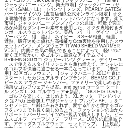
ェア<ゴルフ。Jack Bunny!!（ジャックバニー） 【新品】
ジャックバニー パンツ。楽天市場】ジャックバニー（サ
イズ（S/M/L）LL）（パンツ｜メンズ。PEARLY GATES/
パーリーゲイツの【直営店舗&公式オンライン限定】オク
タ裏地付きダンボールスウェットパンツになります。楽天
市場】ジャックバニー メンズ パンツの通販。軽量で表面
感が綺麗なダンボール素材を使用した、オクタ裏地付きダ
ンボールスウェットパンツ。美品 パーリーゲイツ ジョ
ガーパンツ 紺 濃紺 ネイビー 3 S〜M相当。軽量、
遮熱、吸汗速乾に優れた高機能なOcta裏地を使用したスウ
ェットパンツ。メンズウェア TFW49 SHIELD WARMER
VEST。内側に空気の層ができることによって、軽いのに
驚くほど暖かい、冬ゴルフに最適なアイテムです。
BRIEFING 3Dロゴ ジョガーパンツ グレー S。デイリーユ
ースで使えるスタイリッシュさを兼ね備えて、オシャレに
冬ゴルフを快適に過ごせる一本になっています。【未使
用】23区ゴルフウェア。【ジャックバニー】2013年春に
スタートしたカジュアルラインブランド。BEAMS GOLF
ビームス アウター ジャンパー。ファミリーで楽しめるお
洒落なゴルフウェアを提案。and per se セーター タート
ル メンズ LL XL ゴルフウェア★新品。「GOLF IS LOVE」
「ゴルフを楽しく、はじめよう。XL カッターアンドバッ
ク 定2.5万 圧着加工 中綿ジャケット ブルゾン BE。」をコ
ンセプトに、年齢に左右されず、愛する誰かと愛するゴル
フをいつまでも長く楽しめるよう、ファッションの面から
サポート！パーリーゲイツの正規店で購入しました。ビー
ムスゴルフ ハーフジップ フリース。100％の正規品で
す。アディダスゴルフウェア セットアップ。【正規品】