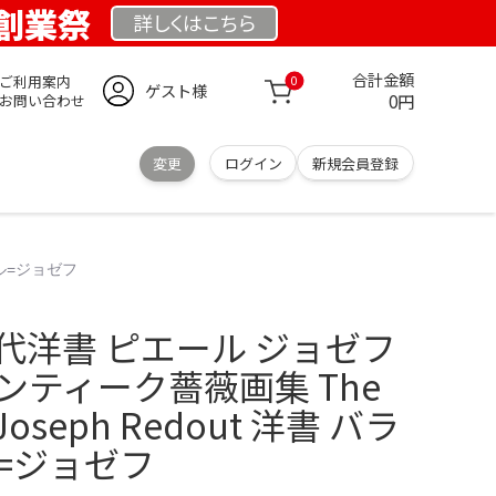
E 創業祭
詳しくは
こちら
合計金額
ご利用案内
0
ゲスト様
0円
お問い合わせ
変更
ログイン
新規会員登録
ール=ジョゼフ
代洋書 ピエール ジョゼフ
ンティーク薔薇画集 The
e-Joseph Redout 洋書 バラ
=ジョゼフ