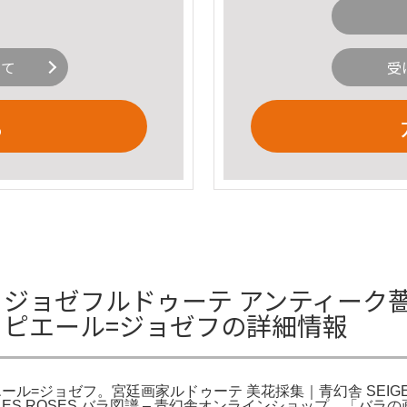
いて
受
る
ョゼフルドゥーテ アンティーク薔薇画集 T
バラ図譜 ピエール=ジョゼフの詳細情報
譜 ピエール=ジョゼフ。宮廷画家ルドゥーテ 美花採集｜青幻舎 SEIGENSHA Art 
ョゼフ。LES ROSES バラ図譜 – 青幻舎オンラインショップ