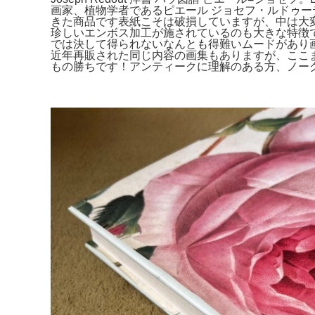
画家、植物学者であるピエール ジョセフ・ルドゥー
きた商品です表紙こそは破損していますが、中は大
珍しいエンボス加工が施されているのも大きな特徴
では決して得られないなんとも得難いムードがあり画
近年再販された同じ内容の画集もありますが、ここ
もの勝ちです！アンティークに理解のある方、ノー