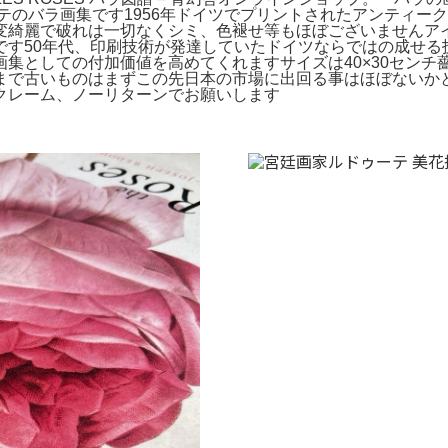
テのバラ画集です1956年ドイツでプリントされたアンティー
変綺麗で破れは一切なくシミ、色褪せ等もほぼございませんア
です50年代、印刷技術が発達していたドイツならではの成せる
集としての付加価値を高めてくれますサイズは40×30センチ薔
まで古いものはまずこの先日本の市場に出回る事はほぼないか
クレーム、ノーリターンでお願いします