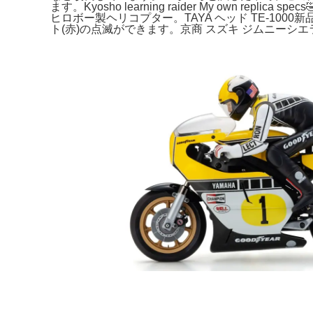
ます。Kyosho learning raider My ow
ヒロボー製ヘリコプター。TAYA ヘッド TE-10
ト(赤)の点滅ができます。京商 スズキ ジムニーシエ