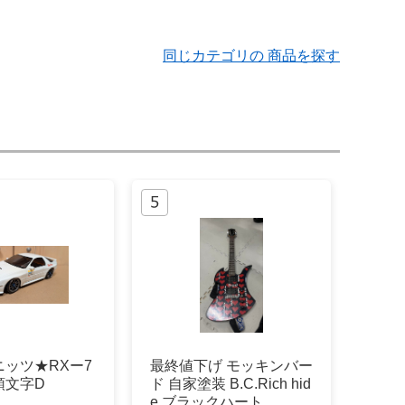
同じカテゴリの 商品を探す
ッツ★RXー7
最終値下げ モッキンバー
頭文字D
ド 自家塗装 B.C.Rich hid
e ブラックハート