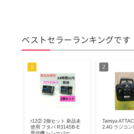
ベストセラーランキングです
r12② 2個セット 新品未
Tamiya ATTA
使用 フタバ R314SB-E
2.4G ラジコ
受信機 レシーバー