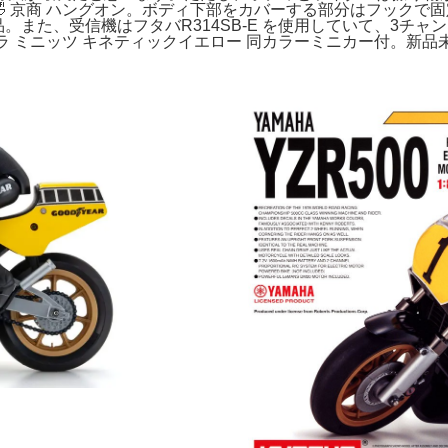
n replica specs🤣 京商 ハングオン。ボディ下部をカバーする
00新品。また、受信機はフタバR314SB-E を使用していて、
ラ ミニッツ キネティックイエロー 同カラーミニカー付。新品未