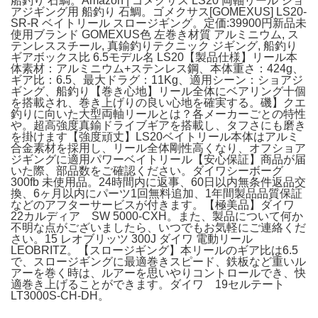
船釣り 石鯛。Amazon | ゴメクサス LS20 両軸リール ショ
アジギング用 船釣り 石鯛。ゴメクサス[GOMEXUS] LS20-
SR-R ベイトリール スロージギング。定価:39900円新品未
使用ブランド GOMEXUS色 左巻き材質 アルミニウム, ス
テンレススチール, 真鍮釣りテクニック ジギング, 船釣り
ギアボックス比 6.5モデル名 LS20【製品仕様】リール本
体素材：アルミニウム+ステンレス鋼、本体重さ：424g、
ギア比：6.5、最大ドラグ：11Kg、適用シーン：ショアジ
ギング、船釣り【巻き心地】リール全体にベアリング十個
を搭載され、巻き上げりの良い心地を確実する。磯】クエ
釣りに向いた大型両軸リールとは？各メーカーごとの特性
や。超高強度真鍮ドライブギアを搭載し、タフさにも磨き
を掛けます【強度頑丈】LS20ベイトリール本体はアルミ
合金素材を採用し、リール全体剛性高くなり、オフショア
ジギングに適用パワーベイトリール【安心保証】商品が届
いた際、部品数をご確認ください。ダイワシーボーグ
300fb 未使用品。24時間内に返事、60日以内無条件返品交
換、6ヶ月以内にパーツ1回無料追加、1年間製品品質保証
などのアフターサービスが付きます。【極美品】ダイワ
22カルディア SW 5000-CXH。また、製品について何か
不明な点がございましたら、いつでもお気軽にご連絡くだ
さい。15 レオブリッツ 300J ダイワ 電動リール
LEOBRITZ。【スロージギング】本リールのギア比は6.5
で、スロージギングに最適巻きスピード、鉄板など重いル
アーを巻く時は、ルアーを思いやりコントロールでき、快
適巻き上げることができます。ダイワ 19セルテート
LT3000S-CH-DH。