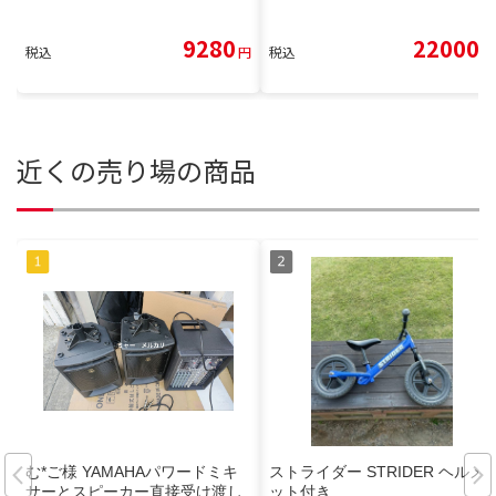
9280
22000
税込
円
税込
円
近くの売り場の商品
む*ご様 YAMAHAパワードミキ
ストライダー STRIDER ヘルメ
サーとスピーカー直接受け渡し
ット付き