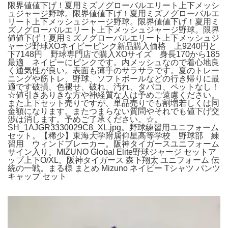
限界値値下げ！夏用ミズノグローバルエリート上下メッシ
ュジャージ野球。限界値値下げ！夏用ミズノグローバルエ
リート上下メッシュジャージ野球。限界値値下げ！夏用ミ
ズノグローバルエリート上下メッシュジャージ野球。限界
値値下げ！夏用ミズノグローバルエリート上下メッシュジ
ャージ野球XOネイビーピンク新品購入価格 上9240円と
下7148円 野球専門店で購入XOサイズ 身長170から185
最適 ネイビーにピンクです。内メッシュなので着心地良
く通気性が良い。表面も薄手のサラサラです。夏のトレー
ニングや筋トレ、野球、ソフトボールなどの行き帰りに最
適です破損、色褪せ、破れ、汚れ、タバコ、ペットなし！
☆値引きありきな方や神経質な人は予めご遠慮ください。
また上下セット売りですが、単品売りでも割増若しくは同
金額になります。またつまらない質問やそれでも値下げ交
渉は消します。予めご了承ください。☆。
SH_1AJGR3330029C8_XL.jpg。野球練習用ユニフォーム
セット。【稀少】東海大学附属仰星高等学校 野球部 練
習用 ウィンドブレーカー。阪神タイガースユニフォーム
サイン入り。MIZUNO Global Elite野球ジャージ セットア
ップ上下O/XL。阪神タイガース 森下翔太 ユニフォーム 伝
統の一戦。まる様 まとめ Mizuno ネイビー Tシャツ パンツ
キャップ セット