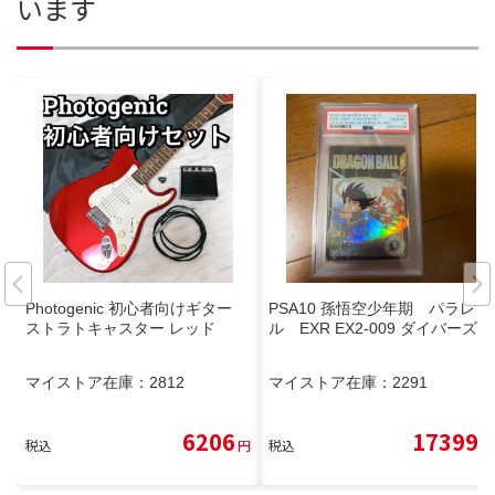
います
Photogenic 初心者向けギター
PSA10 孫悟空少年期 パラレ
ストラトキャスター レッド
ル EXR EX2-009 ダイバーズ
マイストア在庫：
2812
マイストア在庫：
2291
6206
17399
税込
円
税込
円