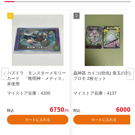
パズドラ モンスターメモリー
蟲神器 カイコ(幼虫) 蚕玉の加護
カード 「晩明神・メティス」
プロモ 2枚セット
未使用
マイストア在庫：
4200
マイストア在庫：
4137
6750
6000
税込
円
税込
円
カートに入れる
カートに入れる