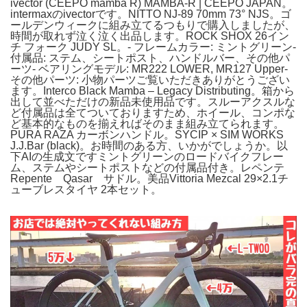
ivector (CEEPO mamba R) MAMBA-R | CEEPO JAPAN。
intermaxのivectorです。NITTO NJ-89 70mm 73° NJS。ゴ
ールデンウィークに組み立てるつもりで購入しましたが、
時間が取れず泣く泣く出品します。ROCK SHOX 26イン
チ フォーク JUDY SL。- フレームカラー: ミントグリーン-
付属品: ステム、シートポスト、ハンドルバー、その他パ
ーツ- ベアリングモデル: MR222 LOWER, MR127 Upper-
その他パーツ: 小物パーツご覧いただきありがとうござい
ます。Interco Black Mamba – Legacy Distributing。箱から
出して並べただけの新品未使用品です。スルーアクスルな
ど付属品は全てついておりますため、ホイール、コンポな
ど基本的なものを揃えればそのまま組み立てられます。
PURA RAZA カーボンハンドル。SYCIP × SIM WORKS
J.J.Bar (black)。お時間のある方、いかがでしょうか。以
下AIの生成文ですミントグリーンのロードバイクフレー
ム、ステムやシートポストなどの付属品付き。レペンテ
Repente Qasar サドル。美品Vittoria Mezcal 29×2.1チ
ューブレスタイヤ 2本セット。