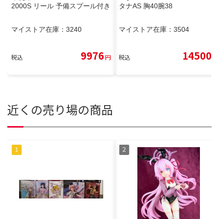
2000S リール 予備スプール付き
タナAS 胸40腕38
マイストア在庫：
3240
マイストア在庫：
3504
9976
14500
税込
円
税込
円
近くの売り場の商品