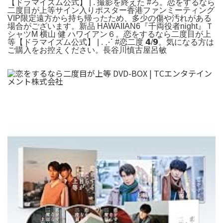
【ドラマイズム公式】 | . 撮影を終えた #ろ。恋をするなら
二度目が上等サイン入りポスター香港ファンミーティング
VIP限定遠方から持ち帰ったため、多少の傷や汚れがある
場合がございます。新品 HAWAIIAN6『千両役者night』Ｔ
シャツM 横山 健 ハワイアン６。恋をするなら二度目が上
等【ドラマイズム公式】 | . ⋰ #恋二度 𝟰/𝟵。気になる方は
ご購入をお控えください。長谷川慎古屋呂敏