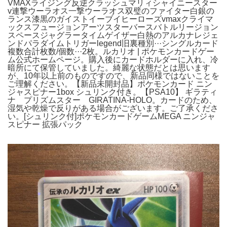
VMAXライジング反逆クラッシュマリィシャイニースター
v連撃ウーラオス一撃ウーラオス双璧のファイター白銀の
ランス漆黒のガイストイーブイヒーローズvmaxクライマ
ックスフュージョンアーツスターバースバトルリージョン
スペースジャグラータイムゲイザー白熱のアルカナレジェ
ンドパラダイムトリガーlegend旧裏種別···シングルカード
複数合計枚数/個数···2枚。ルカリオ | ポケモンカードゲー
ム公式ホームページ。購入後にカードホルダーに入れ、冷
暗所にて保管していました。綺麗な状態だとは思います
が、10年以上前のものですので、新品同様ではないことを
ご理解ください。【新品未開封品】ポケモンカード ニン
ジャスピナー1box シュリンク付き。【PSA10】 ギラティ
ナ プリズムスター GIRATINA-HOLO。カードのため、
湿気や乾燥で反りがある場合がございます。ご了承くださ
い。[シュリンク付]ポケモンカードゲームMEGA ニンジャ
スピナー 拡張パック