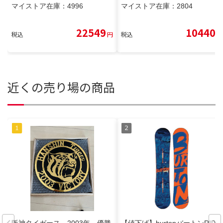
マイストア在庫：
4996
マイストア在庫：
2804
22549
10440
税込
円
税込
円
近くの売り場の商品
阪神タイガース 2003年 優勝
【値下げ】burtonバートンRIPC