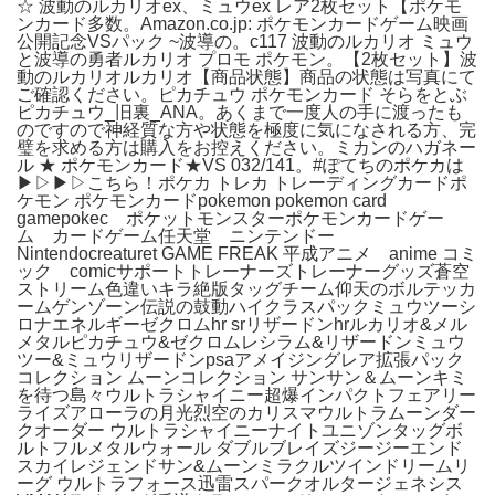
☆ 波動のルカリオex、ミュウex レア2枚セット【ポケモ
ンカード多数。Amazon.co.jp: ポケモンカードゲーム映画
公開記念VSパック ~波導の。c117 波動のルカリオ ミュウ
と波導の勇者ルカリオ プロモ ポケモン。【2枚セット】波
動のルカリオルカリオ【商品状態】商品の状態は写真にて
ご確認ください。ピカチュウ ポケモンカード そらをとぶ
ピカチュウ_旧裏_ANA。あくまで一度人の手に渡ったも
のですので神経質な方や状態を極度に気になされる方、完
璧を求める方は購入をお控えください。ミカンのハガネー
ル ★ ポケモンカード★VS 032/141。#ぽてちのポケカは
▶▷▶▷こちら！ポケカ トレカ トレーディングカードポ
ケモン ポケモンカードpokemon pokemon card
gamepokec ポケットモンスターポケモンカードゲー
ム カードゲーム任天堂 ニンテンドー
Nintendocreaturet GAME FREAK 平成アニメ anime コミ
ック comicサポートトレーナーズトレーナーグッズ蒼空
ストリーム色違いキラ絶版タッグチーム仰天のボルテッカ
ームゲンゾーン伝説の鼓動ハイクラスパックミュウツーシ
ロナエネルギーゼクロムhr srリザードンhrルカリオ&メル
メタルピカチュウ&ゼクロムレシラム&リザードンミュウ
ツー&ミュウリザードンpsaアメイジングレア拡張パック
コレクション ムーンコレクション サンサン＆ムーンキミ
を待つ島々ウルトラシャイニー超爆インパクトフェアリー
ライズアローラの月光烈空のカリスマウルトラムーンダー
クオーダー ウルトラシャイニーナイトユニゾンタッグボ
ルトフルメタルウォール ダブルブレイズジージーエンド
スカイレジェンドサン&ムーンミラクルツインドリームリ
ーグ ウルトラフォース迅雷スパークオルタージェネシス