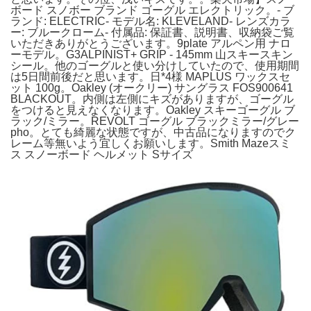
ボード スノボー ブランド ゴーグル エレクトリック。- ブ
ランド: ELECTRIC- モデル名: KLEVELAND- レンズカラ
ー: ブルークローム- 付属品: 保証書、説明書、収納袋ご覧
いただきありがとうございます。9plate アルペン用 ナロ
ーモデル。G3ALPINIST+ GRIP - 145mm 山スキースキン
シール。他のゴーグルと使い分けしていたので、使用期間
は5日間前後だと思います。日*4様 MAPLUS ワックスセ
ット 100g。Oakley (オークリー) サングラス FOS900641
BLACKOUT。内側は左側にキズがありますが、ゴーグル
をつけると見えなくなります。Oakley スキーゴーグル ブ
ラック/ミラー。REVOLT ゴーグル ブラックミラー/グレー
pho。とても綺麗な状態ですが、中古品になりますのでク
レーム等無いよう宜しくお願いします。Smith Mazeスミ
ス スノーボード ヘルメット Sサイズ