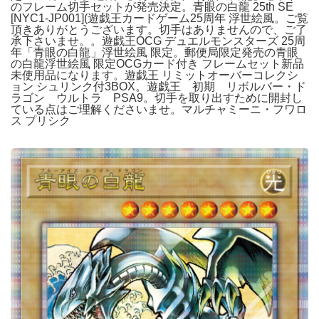
のフレーム切手セットが発売決定。青眼の白龍 25th SE
[NYC1-JP001](遊戯王カードゲーム25周年 浮世絵風。ご覧
頂きありがとうございます。切手はありませんので、ご了
承下さいませ。。遊戯王OCG デュエルモンスターズ 25周
年「青眼の白龍」浮世絵風 限定。郵便局限定発売の青眼
の白龍浮世絵風 限定OCGカード付き フレームセット新品
未使用品になります。遊戯王 リミットオーバーコレクシ
ョン シュリンク付3BOX。遊戯王 初期 リボルバー・ド
ラゴン ウルトラ PSA9。切手を取り出すために開封し
ている点はご理解くださいませ。マルチャミーニ・フワロ
ス プリシク