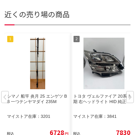
近くの売り場の商品
シマノ 船竿 炎月 25 エンゲツ B
トヨタ ヴェルファイア 20系 前
B 一つテンヤマダイ 235M
期 右ヘッドライト HID 純正
マイストア在庫：
3201
マイストア在庫：
3841
6728
7830
税込
円
税込
円