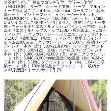
マクデザイン 炎幕フロンティア。フィールドア
（FIELDOR） タープ・シェード本体。ハーフ、フルイン
ナーの設定はございません。Coleman コールマン お座
敷セット インナーマット インナーシートセット。
FIELDOOR ウッドポール 160-240cm 6セット。（MID、
BIGサイズにはご使用いただけません）素材〇インナー本
体・ウォールポリエステルメッシュ〇インナー本体・ボト
ムポリエステルリップストップ150D（撥水加工、PUコー
ティング）〇グラウンドシートポリエステルリップストッ
プ150D（撥水加工、PUコーティング）耐水圧〇インナー
ボトム2,000ｍｍ〇グラウンドシート2,000ｍｍ収納サイズ
〇インナー本体（約）500×210(直径）ｍｍ〇グラウンド
シート（約）300×120（直径）ｍｍ組立サイズ〇インナー
本体（約）3,980×3,640×2,800（高）ｍｍ〇グラウンドシ
ート（約）3,840×3,600mm総重量〇総重量（約）4.24kg
〇本体（約）3.1kg〇グラウンドシート（約）1.04kg〇収
納ケース（約）100g付属品グラウンドシート、収納ケー
ス×2原産国ベトナム-サイト引用-