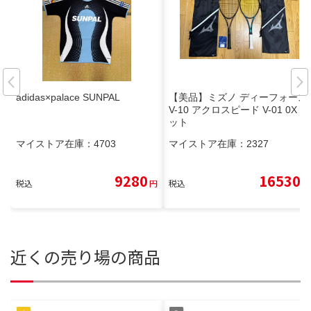
adidas×palace SUNPAL
【美品】ミズノ ディーフォース
V-10 アクロスピード V-01 0X セ
ット
マイストア在庫：
4703
マイストア在庫：
2327
9280
16530
税込
円
税込
円
近くの売り場の商品