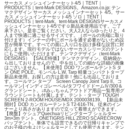
サーカス メッシュインナーセット4/5｜TENT｜
PRODUCTS｜tent-Mark DESIGNS。Amazon.co.jp: テン
マクデザイン サーカス メッシュインナーセット 4/5。サー
カス メッシュインナーセット4/5 ソロ｜TENT｜
PRODUCTS｜tent-Mark。tent-Mark DESIGNSサーカスメ
ッシュインナーセット4/5です☺︎新品未使用品です。ご了
承下さい。是非ご覧ください。大人2人ならゆったりと、4
人まで快適に過ごせるサイズです。（ポールの先端に取り
付けます）インナーの中にポールを通す必要がないため設
営が簡単です。すべての面に入り口を設け多様な設営に対
応します。現行モデルではないサーカスシリーズのテント
にもご使用いただけます。テンマクデザイン（tent-Mark
DESIGNS） 【SALE特価】テンマクデザイン。収納袋か
ら出しておりませんので、中を出しての細かな詳細の画像
はございません。【未使用】DOD ワンポールテントS タ
ン ONE POLE。モンベル L.W. Tarp 軽量コンパクトタープ
新品未使用。お探しの方は是非！他にも出品しておりま
す。コールマン タープ Screen Canopy Joint Tarp II。コ
ールマン] インディゴレーベル/タフワイドドームⅣ/300＆
グランドシート。↓#みぃちゃんアウトドア用品一覧専用グ
ラウンドシートも付属します。テント・タープ TOUGH
SCREEN 2-ROOM HOUSE/MDX 2000038139。【新品未
開封】DOD カンガルーテントS T2-616-TN。従来のイン
ナーより高さがありますので立って着替えができます。
【廃盤】ケシュアQuechuaリビングタープ シェルター
3m×3m テント。ONETIGRIS HILL ZERO SCARECROW
パップテント。単体でも設営できるので日帰りキャンプで
のお子様の虫よけシェルターとしても使用できます。テン