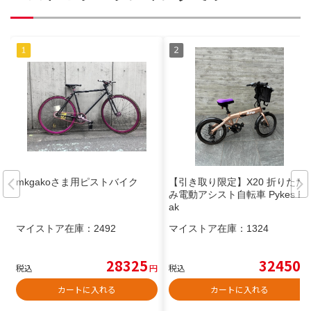
mkgakoさま用ピストバイク
【引き取り限定】X20 折りたた
み電動アシスト自転車 Pykes Pe
ak
マイストア在庫：
2492
マイストア在庫：
1324
28325
32450
税込
円
税込
円
カートに入れる
カートに入れる