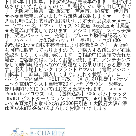
ト自転車｜自転車。下記の地域は完成車のまま 無料で配
送させていただきますので、到着後すぐに乗り出し可能で
す！大阪府兵庫県一部: 西宮市、芦屋市、尼崎市、伊丹市
★不要自転車ございましたら無料回収致します★ ※引
き渡し時に受け取り評価お願いします★商品説明★メーカ
ー: ヤマハ車名: ヤマハ サイズ: 20変速: 3段変速★付属品
★充電器は付属しております！アシスト機能、スイッチ操
作、変速,バッテリー、充電器、ブレーキ動作確認済みで
す！バッテリーは8.7ahバッテリー長押し 4点灯 (80-
99%)鍵: 1つ★自転車整備士により整備済みです。★店頭
も同時に販売しておりますので、ご購入する前に必ず在庫
確認をよろしくお願い致します！ご相談中に店頭で売れた
場合、ご容赦の程よろしくお願い致します。メンテナンス
をして動作確認済みなので問題なくお乗り頂けると思いま
す。楽天市場】ピンク（ブランドヤマハ）（電動アシスト
自転車｜自転車。購入してすぐに走れる状態です。ロード
バイク 室内保管 FELT F75。【引き取り限定】パナソ
ニック電動アシスト自転車20インチ ブラウン。※年式、
使用期間などについてはお答え出来かねます。Family
Products バロウズ 1st。【送料込み】700c ボムトラック
DIVIDEピストダーカスワン トリ車fgfs。★引き取りにつ
いて★直接引き取りの方は2000円引き！大阪府大阪市浪
速区戎本町2-9-6の辺よろしくお願いいたします