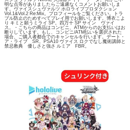
明な点等がありましたらご遠慮なくコメントお願いしま
す。ヴァイスシュヴァルツ ホロライブプロダクション
Vol.1&Vol.2 Re:Mix。プロフィールをご覧ください。トラ
ブル防止のためすべてプレイ用でお願いします。博衣こよ
り キミと願うミライ SP。四万十 SP サイン ヴァイ
ス。・こちらの商品はコンビニ、ATMからのお支払いはお
断りしています。もし、コンビニ/ATM払いを選択された
場合、ご購入者都合でのキャンセルを行います。デート・
ア・ライブ SR。PSA10 ヴァイス ロクでなし魔術講師と
禁忌教典 優しさと強さ ルミア FBR。