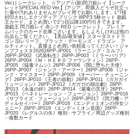
Ver.) | シークレット。☆アジア☆(新)閃刀姫レイ【シーク
レットSPECIAL RED Ver.】{アジア。即購入どうぞ目立っ
た傷や汚れありませんがプレイ用でお願いします。L*7様
封印されしエクゾディア プリシク WPP3 5枚セット 遊戯
王カード。まとめ買いで2つ目以降100円引きできます。
遊戯王 閃刀姫レイ 赤シク RED シークレット。プレミア
ムパックのカード在庫ございます。もしよろしければ他の
出品もご覧ください。【美品/最安値】スターダストドラ
ゴン 旧レリーフ。ブラック・デーモンズ・ドラゴン ア
ルティメット。直接まとめ買い依頼送ってください！ジャ
ンプフェスタ202626PP-JP001 《ラーニング・エルフ》
26PP-JP002 《武装転生》26PP-JP003 《ミラーバリア》
26PP-JP004 《Ｍ・ＨＥＲＯ ファウンティン》26PP-
JP005 《猛毒マムシ》26PP-JP006 《闇に堕ちた天使》
26PP-JP007 《ジャンク・アーマー》26PP-JP008 《ジャ
ンク・マイスター》26PP-JP009 《オーバー・チューニン
グ》26PP-JP010 《王者の鼓動》26PP-JP011 《ガガガイ
リュージョン》26PP-JP012 《ガガガの脱出劇》26PP-
JP013 《永遠の絆》26PP-JP014 《紫毒の茨牙》26PP-
JP015 《ペネトレーション・フュージョン》26PP-JP016
《サプライズ・フュージョン》26PP-JP017 《閃刀機－ア
ディルセイバー》26PP-JP018 《エンディミオンの侍女ジ
ェニー》26PP-JP019 《エンディミオン皇国》26PP-
JP020 《レグルスの矢》種別···サプライ／周辺グッズ種別
···複数カード