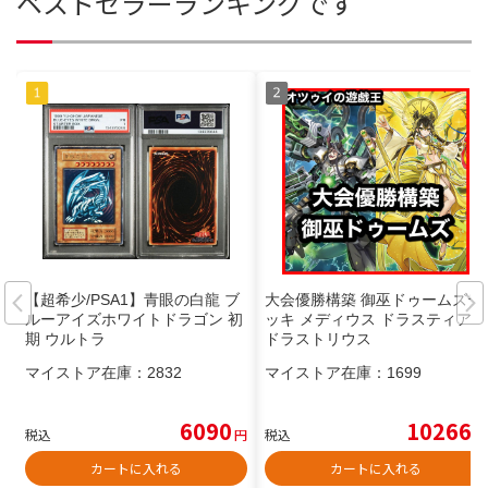
ベストセラーランキングです
【超希少/PSA1】青眼の白龍 ブ
大会優勝構築 御巫ドゥームズデ
ルーアイズホワイトドラゴン 初
ッキ メディウス ドラスティア
期 ウルトラ
ドラストリウス
マイストア在庫：
2832
マイストア在庫：
1699
6090
10266
税込
円
税込
円
カートに入れる
カートに入れる