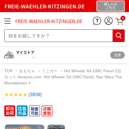
詳しくは
FREIE-WAEHLER-KITZINGEN.DE
こちら
0
FREIE-WAEHLER-KITZINGEN.DE
マイストア
変更
TOP
おもちゃ
ミニカー
Hot Wheels '64 GMC Panel 2台
セット Amazon.com: Hot Wheels '64 GMC Panel, Star Wars The
Mandalorian 4
(3939)