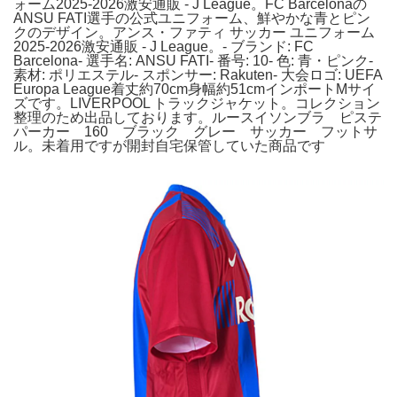
ォーム2025-2026激安通販 - J League。FC Barcelonaの
ANSU FATI選手の公式ユニフォーム、鮮やかな青とピン
クのデザイン。アンス・ファティ サッカー ユニフォーム
2025-2026激安通販 - J League。- ブランド: FC
Barcelona- 選手名: ANSU FATI- 番号: 10- 色: 青・ピンク-
素材: ポリエステル- スポンサー: Rakuten- 大会ロゴ: UEFA
Europa League着丈約70cm身幅約51cmインポートMサイ
ズです。LIVERPOOL トラックジャケット。コレクション
整理のため出品しております。ルースイソンブラ ピステ
パーカー 160 ブラック グレー サッカー フットサ
ル。未着用ですが開封自宅保管していた商品です