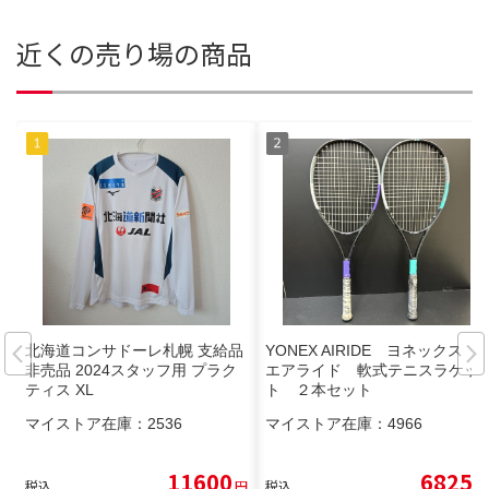
近くの売り場の商品
北海道コンサドーレ札幌 支給品
YONEX AIRIDE ヨネックス
非売品 2024スタッフ用 プラク
エアライド 軟式テニスラケッ
ティス XL
ト ２本セット
マイストア在庫：
2536
マイストア在庫：
4966
11600
6825
税込
円
税込
円