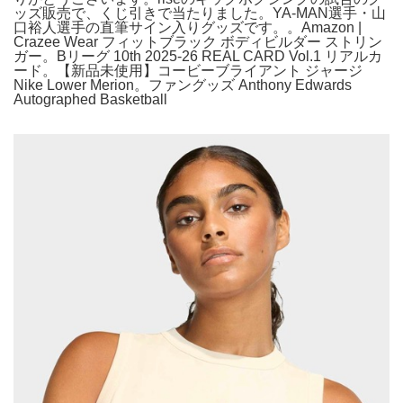
ッズ販売で、くじ引きで当たりました。YA-MAN選手・山
口裕人選手の直筆サイン入りグッズです。。Amazon |
Crazee Wear フィットブラック ボディビルダー ストリン
ガー。Bリーグ 10th 2025-26 REAL CARD Vol.1 リアルカ
ード。【新品未使用】コービーブライアント ジャージ
Nike Lower Merion。ファングッズ Anthony Edwards
Autographed Basketball