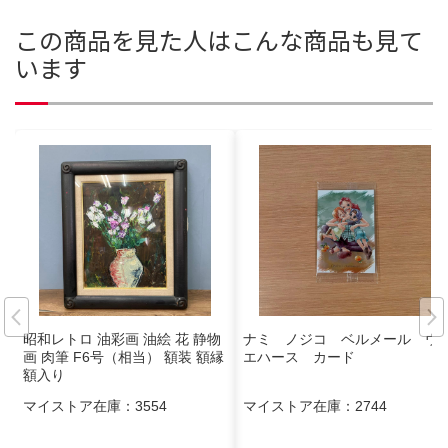
この商品を見た人はこんな商品も見て
います
昭和レトロ 油彩画 油絵 花 静物
ナミ ノジコ ベルメール ウ
画 肉筆 F6号（相当） 額装 額縁
エハース カード
額入り
マイストア在庫：
3554
マイストア在庫：
2744