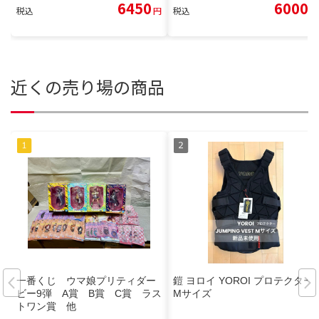
6450
6000
税込
円
税込
円
近くの売り場の商品
一番くじ ウマ娘プリティダー
鎧 ヨロイ YOROI プロテクター
ビー9弾 A賞 B賞 C賞 ラス
Mサイズ
トワン賞 他